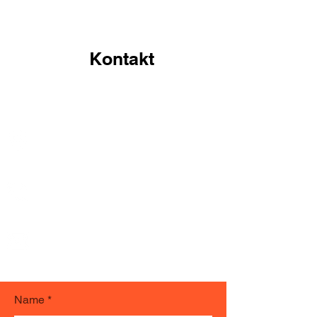
Kontakt
Tony Pirschel Container- und Behälterbau
In den Erlen 11
57223 Kreuztal-Littfeld
+49 (0) 2732 80485
+49 (0)
160 94805 220
info@containerbau-pirschel.de
srs-pirschel@web.de
Name