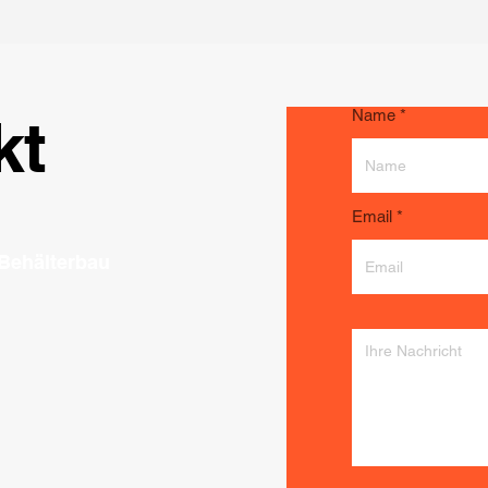
Name
kt
Email
 Behälterbau