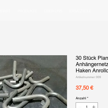
START
PRODUKTE
ÜBER UNS
ERSATZTEILE
30 Stück Pl
Anhängernetz
Haken Anrollc
Artikelnummer: 009
Preis
37,50 €
Anzahl
*