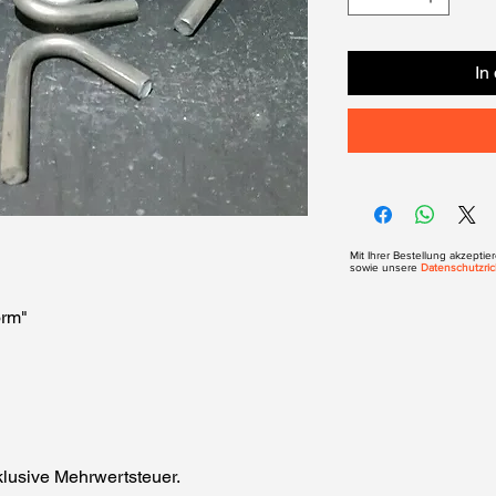
In
Mit Ihrer Bestellung akzepti
sowie unsere
Datenschutzrich
rm"
klusive Mehrwertsteuer.