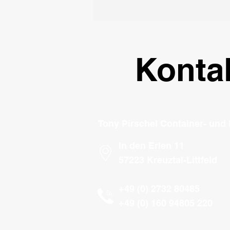
Konta
Tony Pirschel Container- und
In den Erlen 11
57223 Kreuztal-Littfeld
+49 (0) 2732 80485
+49 (0) 160 94805 220