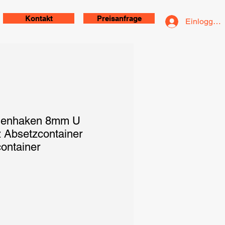
Kontakt
Preisanfrage
Einloggen
anenhaken 8mm U
 Absetzcontainer
ontainer