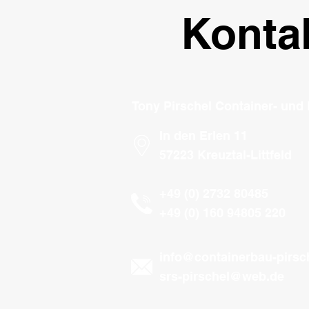
Konta
Tony Pirschel Container- und
In den Erlen 11
57223 Kreuztal-Littfeld
+49 (0) 2732 80485
+49 (0) 160 94805 220
info@containerbau-pirsc
srs-pirschel@web.de