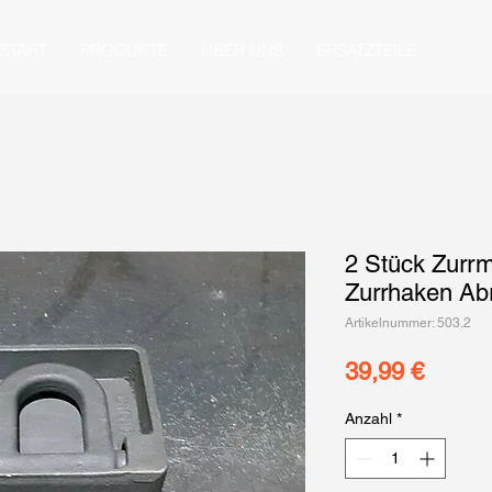
START
PRODUKTE
ÜBER UNS
ERSATZTEILE
2 Stück Zurrm
Zurrhaken Abr
Artikelnummer: 503.2
Preis
39,99 €
Anzahl
*