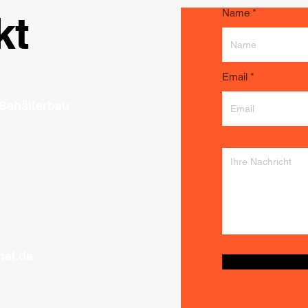
Name
kt
Email
 Behälterbau
hel.de